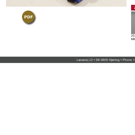
25
Mi
Læsøvej 12 • DK-9800 Hjørring • Phone +