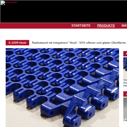
STARTSEITE
PRODUKTE
MA
S.100R Hook
Radiusband mit integrietem "Hook", 52% offener und glatter Oberfläche.
Ve
Au
int
Za